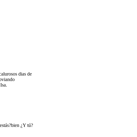
calurosos dias de
obviando
Isa.
 estás?bien ¿Y tú?