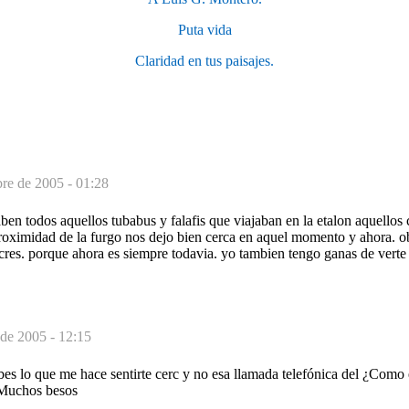
Puta vida
Claridad en tus paisajes.
re de 2005 - 01:28
aben todos aquellos tubabus y falafis que viajaban en la etalon aquellos 
proximidad de la furgo nos dejo bien cerca en aquel momento y ahora. 
res. porque ahora es siempre todavia. yo tambien tengo ganas de verte 
de 2005 - 12:15
bes lo que me hace sentirte cerc y no esa llamada telefónica del ¿Como
 Muchos besos